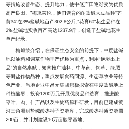
等措施改善生态、提升地力，使中低产田逐渐变为优质
高产良田。”梅旭荣说，他们选育的耐盐碱大豆品种“齐
黄34”在3‰盐碱地亩产302.6公斤;“花育60”花生品种在
3‰盐碱地实收亩产高达1237.9斤，创造了盐碱地花生
单产纪录。
梅旭荣介绍，在保证生态安全的前提下，中度盐碱
地以油料和饲草作物丰产优质为重点，利用“逆境出上
品”的自然禀赋，繁育推广油料、中草药、饲草、绿肥
等耐盐作物品种，重点发展食药同源、生态草牧业等特
色产业。当地企业中昌元集团积极探索在中度盐碱地上
种植酸枣，投资1200万元开展优良品种选育，推进酸
枣叶、肉、仁产品以及生物药原料研发，目前已建成黄
河三角洲耐盐碱酸枣种子资源库，完成酸枣种质资源圃
200亩，并计划建设10万亩酸枣基地。