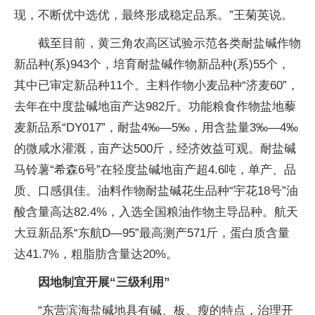
现，不断优中选优，最终形成稳定品系。”王菊英说。
截至目前，黄三角农高区试验示范各类耐盐碱作物
新品种(系)943个，培育耐盐碱作物新品种(系)55个，
其中已审定新品种11个。主料作物小麦品种“济麦60”，
去年在中度盐碱地亩产达982斤。功能粮食作物盐地藜
麦新品系“DY017”，耐盐4‰—5‰，用含盐量3‰—4‰
的微咸水灌溉，亩产达500斤，经济效益可观。耐盐碱
马铃薯“希森6号”在轻度盐碱地亩产超4.6吨，单产、品
质、口感俱佳。油料作物耐盐碱花生品种“宇花18号”油
酸含量高达82.4%，入选全国粮油作物主导品种。航天
大豆新品系“东航D—95”最高测产571斤，蛋白质含量
达41.7%，粗脂肪含量达20%。
因地制宜开展“三级利用”
“东营滨海盐碱地具有碱、板、瘦的特点，治理开