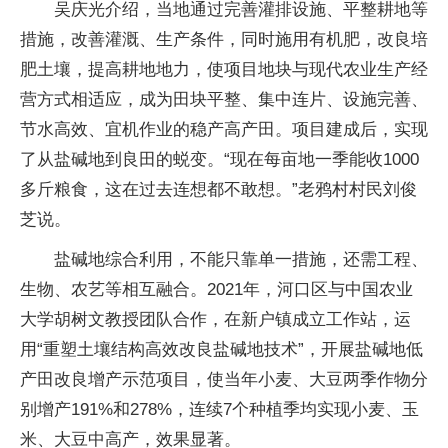
吴庆光介绍，当地通过完善灌排设施、平整耕地等
措施，改善灌溉、生产条件，同时施用有机肥，改良培
肥土壤，提高耕地地力，使项目地块与现代农业生产经
营方式相适应，成为田块平整、集中连片、设施完善、
节水高效、宜机作业的稳产高产田。项目建成后，实现
了从盐碱地到良田的蜕变。“现在每亩地一季能收1000
多斤粮食，这在过去连想都不敢想。”老鸦村村民刘俊
芝说。
盐碱地综合利用，不能只靠单一措施，还需工程、
生物、农艺等相互融合。2021年，河口区与中国农业
大学胡树文教授团队合作，在新户镇成立工作站，运
用“重塑土壤结构高效改良盐碱地技术”，开展盐碱地低
产田改良增产示范项目，使当年小麦、大豆两季作物分
别增产191%和278%，连续7个种植季均实现小麦、玉
米、大豆中高产，效果显著。