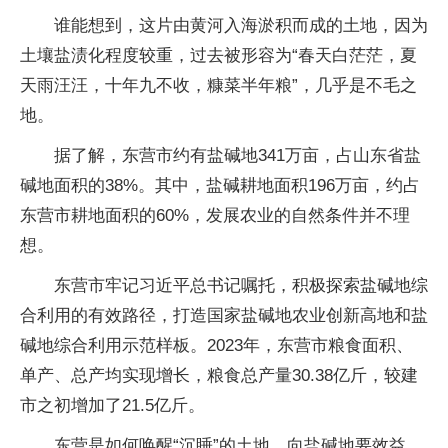
谁能想到，这片由黄河入海淤积而成的土地，因为
土壤盐渍化程度较重，过去被形容为“春天白茫茫，夏
天雨汪汪，十年九不收，糠菜半年粮”，几乎是不毛之
地。
据了解，东营市约有盐碱地341万亩，占山东省盐
碱地面积的38%。其中，盐碱耕地面积196万亩，约占
东营市耕地面积的60%，发展农业的自然条件并不理
想。
东营市牢记习近平总书记嘱托，积极探索盐碱地综
合利用的有效路径，打造国家盐碱地农业创新高地和盐
碱地综合利用示范样板。2023年，东营市粮食面积、
单产、总产均实现增长，粮食总产量30.38亿斤，较建
市之初增加了21.5亿斤。
东营是如何唤醒“沉睡”的土地，向盐碱地要效益