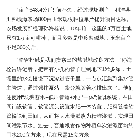
“亩产648.4公斤!”前不久，经过现场测产，利津县
汇邦渤海农场800亩玉米规模种植单产提升项目达标。
农场发展部经理孙海栓说，10年前，这里的4万亩土地
只有1万亩可耕种，而且多数是中度盐碱地，玉米亩产
不足300公斤。
“暗管排碱是我们摸索出的盐碱地改良方法。”孙海
栓告诉记者，把带有小孔的管子埋到地下1米多深，土
壤里的水会慢慢下沉渗进管子里，一点点汇集到集水管
主管道，通过强排泵站，盐分就随着水排出来了。他们
还使用“坑塘蓄水+低压管道+水肥一体”灌溉系统，在田
间铺设软管，软管源头设置水肥一体装置，肥料随着软
管输送到田间，从而将大水漫灌改为精准浇灌，实现田
间灌溉节水。过去，普通粮食作物种植单次灌溉亩均约
用水200立方米，现在只需15立方米。