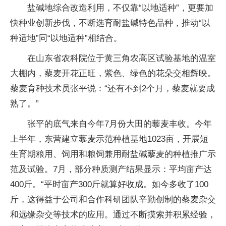
盐碱地综合改造利用，不仅靠“以地适种”，更要加
快种业创新步伐，不断选育耐盐碱特色品种，推动“以
种适地”同“以地适种”相结合。
在山东省农科院位于黄三角农高区试验基地的温室
大棚内，藜麦开花正旺，紫色、绿色的花朵交相辉映。
藜麦育种技术员张平说：“还有不到2个月，藜麦就要成
熟了。”
张平的底气来自今年7月份大田的藜麦丰收。今年
上半年，东营建立藜麦示范种植基地1023亩，开展短
生育期粮用、饲用和粮饲兼用耐盐碱藜麦的种植推广示
范及试验。7月，部分种质测产结果显示：平均亩产达
400斤。“平时亩产300斤就算好收成。如今多收了100
斤，这得益于公司和合作科研团队辛勤创制的藜麦杂交
和远缘杂交等技术的应用。通过不断摸索并积累经验，