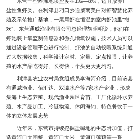
东营一些滩涂地块盐度在1‰—8‰，适宜放养广
盐性鱼虾类。在利津县刁口乡通威南美白对虾智慧化养
殖及示范推广基地，一尾尾虾在恒温的室内虾池里“撒
欢”。东营通威渔业有限公司总经理胡昭明说，他们在
虾池装上氧监测传感器和微孔增氧设施，技术人员可以
通过设备管理平台进行控制。虾池的自动投喂系统则通
过大数据收集，科学设计定时、定量、定点投喂，让养
殖的水产品吃得好、长得快，个头更大更均匀。
利津县农业农村局党组成员李海河介绍，目前该县
有通威渔业、佰汇达、双瀛水产等7家水产企业，形成
集海上生态养殖、现代渔业园区育苗、工厂化循环水养
殖、水产品加工、冷链物流、休闲海钓、特色餐饮于一
体的立体发展态势。
近年来，东营市持续挖掘盐碱地的生态附加值，打
造黄河口大闸蟹、黄河口大米、黄河口莲藕等一系